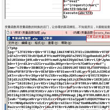
变量函数再变量函数的转换的后门，让你看的眼花缭乱，不知道所云，D盾能追