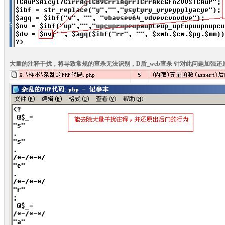
大量的注释干扰，将导致常规的查杀无法识别，D盾_web查杀 针对此问题加强