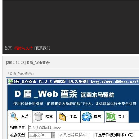
首页
|
捐赠与支持
|
联系我们
[2012-12-28] D盾_Web查杀
『D盾_Web查杀』