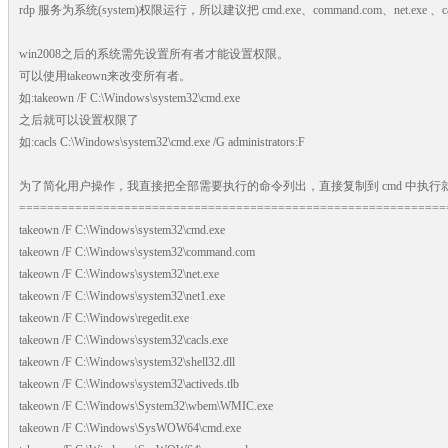
rdp 服务为系统(system)权限运行，所以建议把 cmd.exe、command.com、net.exe 、ca
win2008之后的系统需先设置所有者才能设置权限。
可以使用takeown来改变所有者。
如:takeown /F C:\Windows\system32\cmd.exe
之后就可以设置权限了
如:cacls C:\Windows\system32\cmd.exe /G administrators:F
为了简化用户操作，我直接把全部需要执行的命令列出，直接复制到 cmd 中执行
=============================================================
takeown /F C:\Windows\system32\cmd.exe
takeown /F C:\Windows\system32\command.com
takeown /F C:\Windows\system32\net.exe
takeown /F C:\Windows\system32\net1.exe
takeown /F C:\Windows\regedit.exe
takeown /F C:\Windows\system32\cacls.exe
takeown /F C:\Windows\system32\shell32.dll
takeown /F C:\Windows\system32\activeds.tlb
takeown /F C:\Windows\System32\wbem\WMIC.exe
takeown /F C:\Windows\SysWOW64\cmd.exe