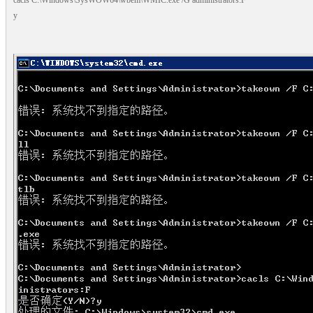
cacls C:\Windows\SysWOW64\wbem\WMIC.exe /G administrators:F
y