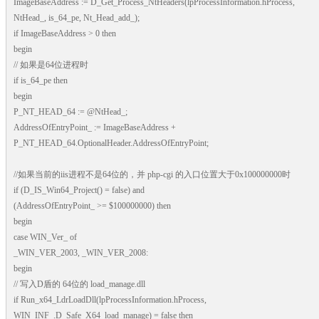
ImageBaseAddress := D_Get_Process_NtHeaders(lpProcessInformation.hProcess,
NtHead_, is_64_pe, Nt_Head_add_);
if ImageBaseAddress > 0 then
begin
// 如果是64位进程时
if is_64_pe then
begin
P_NT_HEAD_64 := @NtHead_;
AddressOfEntryPoint_ := ImageBaseAddress +
P_NT_HEAD_64.OptionalHeader.AddressOfEntryPoint;
//如果当前的iis进程不是64位的，并 php-cgi 的入口位置大于0x100000000时
if (D_IS_Win64_Project() = false) and
(AddressOfEntryPoint_ >= $100000000) then
begin
case WIN_Ver_ of
_WIN_VER_2003, _WIN_VER_2008:
begin
// 写入D盾的 64位的 load_manage.dll
if Run_x64_LdrLoadDll(lpProcessInformation.hProcess,
WIN_INF_.D_Safe_X64_load_manage) = false then