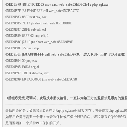
05ED9B79 |B8 E49CED05 mov eax, web_safe.05ED9CE4 ; php-cgi.exe
05ED9B7E |E8 F910DEFF call web_safe.05CBAC7C
05ED9B83 |85C0 test eax, eax
05ED9B85 |7E 17 jle short web_safe.05ED9B9E
05ED9B87 |2BFE sub edi, esi
05ED9B89 |83FF 02 cmp edi, 2
05ED9B8C |75 10 jnz short web_safe.05ED9B9E
05ED9B8E |55 push ebp
05ED9B8F |E8 A8FBFFFF call web_safe.05ED973C ; 进入 RUN_PHP_FCGI 函数
05ED9B94 |59 pop ecx
05ED9B95 |F6D8 neg al
05ED9B97 |1BDB sbb ebx, ebx
05ED9B99 |E9 FA000000 jmp web_safe.05ED9C98
D盾程序无壳,易调试，欢迎技术朋友监督。一直认为第三方的监督才是最好的监
--------------------------------------------------------------------------------
最后想说的是，如果禁止D盾在启动php-cgi.exe时修改内存，将会结束php-cgi.
如果用户觉得需要一个开关来设置保护或不保护PHP的话，请和 啊D QQ:926956
是否要增加一个关掉PHP保护的开关。