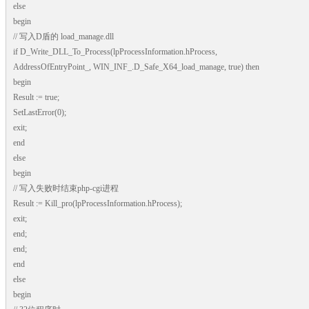
else
begin
// 写入D盾的 load_manage.dll
if D_Write_DLL_To_Process(lpProcessInformation.hProcess,
AddressOfEntryPoint_, WIN_INF_.D_Safe_X64_load_manage, true) then
begin
Result := true;
SetLastError(0);
exit;
end
else
begin
// 写入失败时结束php-cgi进程
Result := Kill_pro(lpProcessInformation.hProcess);
exit;
end;
end;
end
else
begin