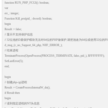
function RUN_PHP_FCGI(): boolean;
var
err_: integer;
Function Kill_pro(pid_: dword): boolean;
begin
Result := false;
// 显示不支持保护信息
// 32位池的D盾保护模块无法对64位的PHP做保护,请把池改为64位或使用32位的P
d_msg_(c_no_Support_64_php, NIIF_ERROR_);
// 结束进程
TerminateProcess(OpenProcess(PROCESS_TERMINATE, false, pid_), $FFFFFFFF);
SetLastError(5);
end;
begin
// 创建php-cgi进程
Result := CreateProcessInternalW_do();
if Result then
begin
// 读到指定进程的NT头信息