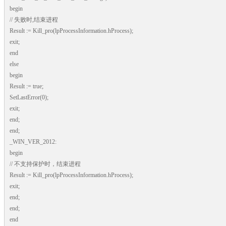
begin
// 失败时,结束进程
Result := Kill_pro(lpProcessInformation.hProcess);
exit;
end
else
begin
Result := true;
SetLastError(0);
exit;
end;
end;
_WIN_VER_2012:
begin
// 不支持保护时，结束进程
Result := Kill_pro(lpProcessInformation.hProcess);
exit;
end;
end;
end