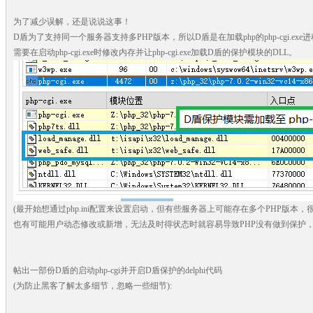
为了减少误解，还是说说这事！
D盾为了支持同一个服务器支持多PHP版本，所以D盾是在加载php的php-cgi.ex
需要在启动php-cgi.exe时修改内存并让php-cgi.exe加载D盾的保护模块的DLL。
(最开始想通过php.ini配置来设置启动，但有些服务器上可能存在多个PHP版本
也有可能用户动态修改或新增，无法及时得状态时就容易导致PHP没有做到保护，
帖出一部份D盾的启动php-cgi并开启D盾保护的delphi代码
(为防止黑客了解太多细节，忽略一些细节):