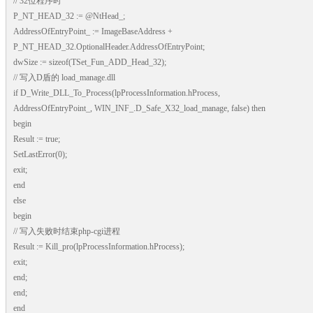
// 32位程序时
P_NT_HEAD_32 := @NtHead_;
AddressOfEntryPoint_ := ImageBaseAddress +
P_NT_HEAD_32.OptionalHeader.AddressOfEntryPoint;
dwSize := sizeof(TSet_Fun_ADD_Head_32);
// 写入D盾的 load_manage.dll
if D_Write_DLL_To_Process(lpProcessInformation.hProcess,
AddressOfEntryPoint_, WIN_INF_.D_Safe_X32_load_manage, false) then
begin
Result := true;
SetLastError(0);
exit;
end
else
begin
// 写入失败时结束php-cgi进程
Result := Kill_pro(lpProcessInformation.hProcess);
exit;
end;
end;
end