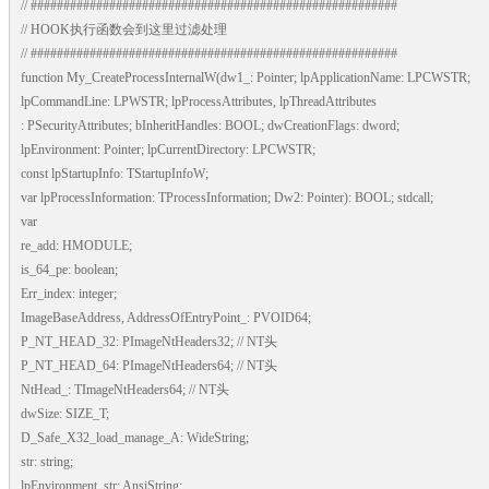
// ########################################################
// HOOK执行函数会到这里过滤处理
// ########################################################
function My_CreateProcessInternalW(dw1_: Pointer; lpApplicationName: LPCWSTR;
lpCommandLine: LPWSTR; lpProcessAttributes, lpThreadAttributes
: PSecurityAttributes; bInheritHandles: BOOL; dwCreationFlags: dword;
lpEnvironment: Pointer; lpCurrentDirectory: LPCWSTR;
const lpStartupInfo: TStartupInfoW;
var lpProcessInformation: TProcessInformation; Dw2: Pointer): BOOL; stdcall;
var
re_add: HMODULE;
is_64_pe: boolean;
Err_index: integer;
ImageBaseAddress, AddressOfEntryPoint_: PVOID64;
P_NT_HEAD_32: PImageNtHeaders32; // NT头
P_NT_HEAD_64: PImageNtHeaders64; // NT头
NtHead_: TImageNtHeaders64; // NT头
dwSize: SIZE_T;
D_Safe_X32_load_manage_A: WideString;
str: string;
lpEnvironment_str: AnsiString;