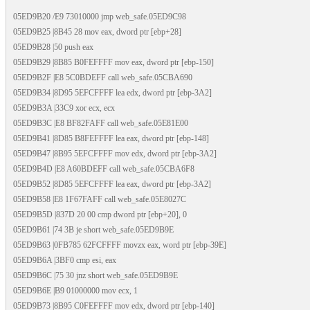
05ED9B20 /E9 73010000 jmp web_safe.05ED9C98
05ED9B25 |8B45 28 mov eax, dword ptr [ebp+28]
05ED9B28 |50 push eax
05ED9B29 |8B85 B0FEFFFF mov eax, dword ptr [ebp-150]
05ED9B2F |E8 5C0BDEFF call web_safe.05CBA690
05ED9B34 |8D95 5EFCFFFF lea edx, dword ptr [ebp-3A2]
05ED9B3A |33C9 xor ecx, ecx
05ED9B3C |E8 BF82FAFF call web_safe.05E81E00
05ED9B41 |8D85 B8FEFFFF lea eax, dword ptr [ebp-148]
05ED9B47 |8B95 5EFCFFFF mov edx, dword ptr [ebp-3A2]
05ED9B4D |E8 A60BDEFF call web_safe.05CBA6F8
05ED9B52 |8D85 5EFCFFFF lea eax, dword ptr [ebp-3A2]
05ED9B58 |E8 1F67FAFF call web_safe.05E8027C
05ED9B5D |837D 20 00 cmp dword ptr [ebp+20], 0
05ED9B61 |74 3B je short web_safe.05ED9B9E
05ED9B63 |0FB785 62FCFFFF movzx eax, word ptr [ebp-39E]
05ED9B6A |3BF0 cmp esi, eax
05ED9B6C |75 30 jnz short web_safe.05ED9B9E
05ED9B6E |B9 01000000 mov ecx, 1
05ED9B73 |8B95 C0FEFFFF mov edx, dword ptr [ebp-140]