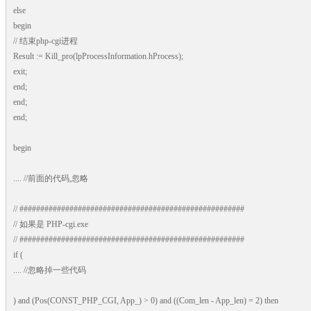
else
begin
// 结束php-cgi进程
Result := Kill_pro(lpProcessInformation.hProcess);
exit;
end;
end;
end;
begin
.... //前面的代码,忽略
// ######################################################
// 如果是 PHP-cgi.exe
// ######################################################
if (
.... //忽略掉一些代码
) and (Pos(CONST_PHP_CGI, App_) > 0) and ((Com_len - App_len) = 2) then